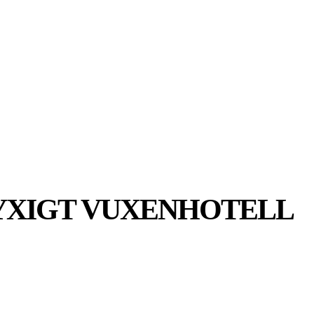
MER
MER
UIDER
LYXIGT VUXENHOTELL