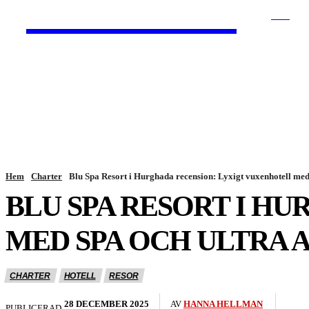
HurBra.se
SÖK
HEM
NYHETER
Hem
Charter
Blu Spa Resort i Hurghada recension: Lyxigt vuxenhotell med 
BLU SPA RESORT I H
MED SPA OCH ULTRA A
CHARTER
HOTELL
RESOR
28 DECEMBER 2025
AV
HANNA HELLMAN
PUBLICERAD