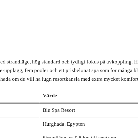
ed strandläge, hög standard och tydligt fokus på avkoppling. H
-upplägg, fem pooler och ett prisbelönat spa som för många bli
urghada om du vill ha lugn resortkänsla med extra mycket komfort
Värde
Blu Spa Resort
Hurghada, Egypten
Strandläge, ca 0,5 km till centrum