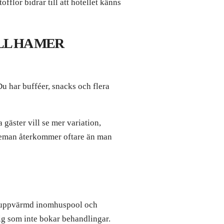
flor bidrar till att hotellet känns
LL HA MER
Du har bufféer, snacks och flera
gäster vill se mer variation,
h teman återkommer oftare än man
 en uppvärmd inomhuspool och
 dig som inte bokar behandlingar.