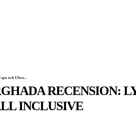
SPORT
EKONOMI
NÖJE
G
spa och Ultra...
URGHADA RECENSION: 
LL INCLUSIVE