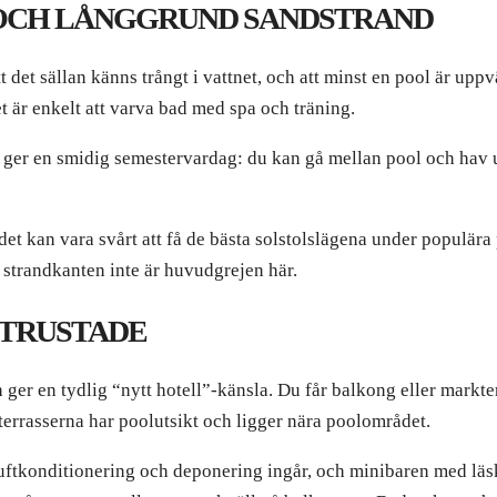
 OCH LÅNGGRUND SANDSTRAND
 det sällan känns trångt i vattnet, och att minst en pool är uppv
t är enkelt att varva bad med spa och träning.
t ger en smidig semestervardag: du kan gå mellan pool och hav ut
det kan vara svårt att få de bästa solstolslägena under populära
n strandkanten inte är huvudgrejen här.
UTRUSTADE
er en tydlig “nytt hotell”-känsla. Du får balkong eller markt
terrasserna har poolutsikt och ligger nära poolområdet.
luftkonditionering och deponering ingår, och minibaren med läsk