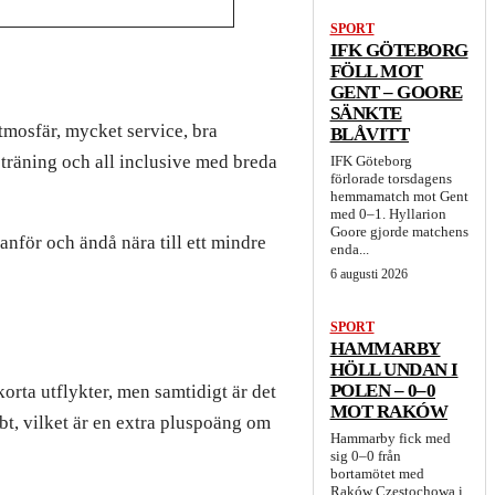
SPORT
IFK GÖTEBORG
FÖLL MOT
GENT – GOORE
SÄNKTE
atmosfär, mycket service, bra
BLÅVITT
 träning och all inclusive med breda
IFK Göteborg
förlorade torsdagens
hemmamatch mot Gent
med 0–1. Hyllarion
Goore gjorde matchens
anför och ändå nära till ett mindre
enda...
6 augusti 2026
SPORT
HAMMARBY
HÖLL UNDAN I
POLEN – 0–0
korta utflykter, men samtidigt är det
MOT RAKÓW
bt, vilket är en extra pluspoäng om
Hammarby fick med
sig 0–0 från
bortamötet med
Raków Częstochowa i