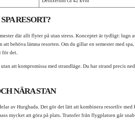
Deluxerum ca 42 kvm
 SPA RESORT?
ester där allt flyter på utan stress. Konceptet är tydligt: lugn 
n att behöva lämna resorten. Om du gillar en semester med spa,
 för det.
da utan att kompromissa med strandläge. Du har strand precis ned
OCH NÄRA STAN
delar av Hurghada. Det gör det lätt att kombinera resortliv med 
ass mycket att göra på plats. Transfer från flygplatsen går snab