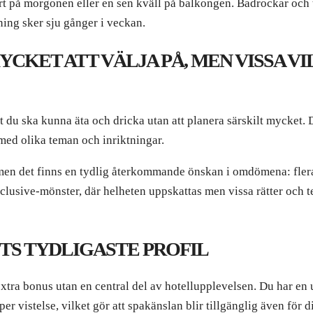
rt på morgonen eller en sen kväll på balkongen. Badrockar och tof
ning sker sju gånger i veckan.
YCKET ATT VÄLJA PÅ, MEN VISSA VI
t du ska kunna äta och dricka utan att planera särskilt mycket. 
med olika teman och inriktningar.
 men det finns en tydlig återkommande önskan i omdömena: flera 
 inclusive-mönster, där helheten uppskattas men vissa rätter oc
TS TYDLIGASTE PROFIL
en extra bonus utan en central del av hotellupplevelsen. Du har
per vistelse, vilket gör att spakänslan blir tillgänglig även för