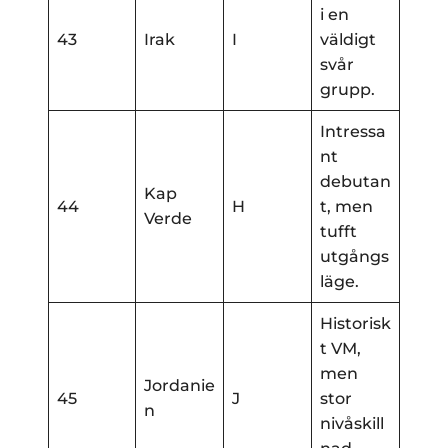
i en
43
Irak
I
väldigt
svår
grupp.
Intressa
nt
debutan
Kap
44
H
t, men
Verde
tufft
utgångs
läge.
Historisk
t VM,
men
Jordanie
45
J
stor
n
nivåskill