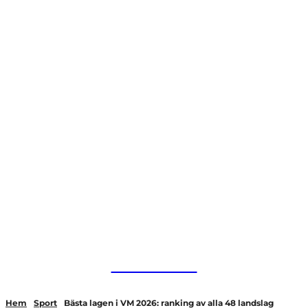
HurBra.se
Hem
Sport
Bästa lagen i VM 2026: ranking av alla 48 landslag