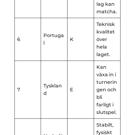
lag kan
matcha.
Teknisk
kvalitet
Portuga
6
K
över
l
hela
laget.
Kan
växa in i
turnerin
Tysklan
7
E
gen och
d
bli
farligt i
slutspel.
Stabilt,
fysiskt