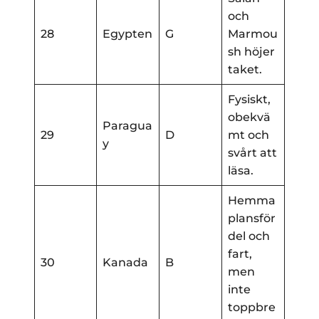
och
28
Egypten
G
Marmou
sh höjer
taket.
Fysiskt,
obekvä
Paragua
29
D
mt och
y
svårt att
läsa.
Hemma
plansför
del och
fart,
30
Kanada
B
men
inte
toppbre