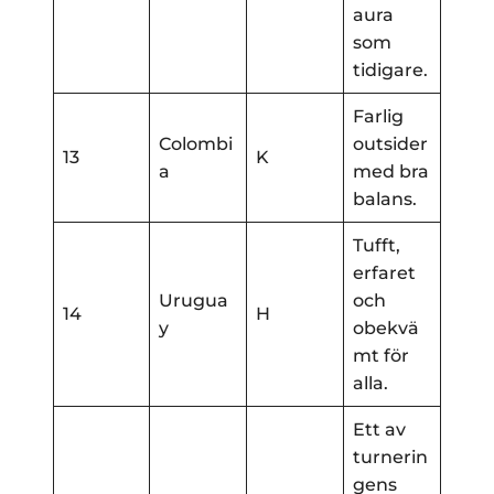
aura
som
tidigare.
Farlig
Colombi
outsider
13
K
a
med bra
balans.
Tufft,
erfaret
Urugua
och
14
H
y
obekvä
mt för
alla.
Ett av
turnerin
gens