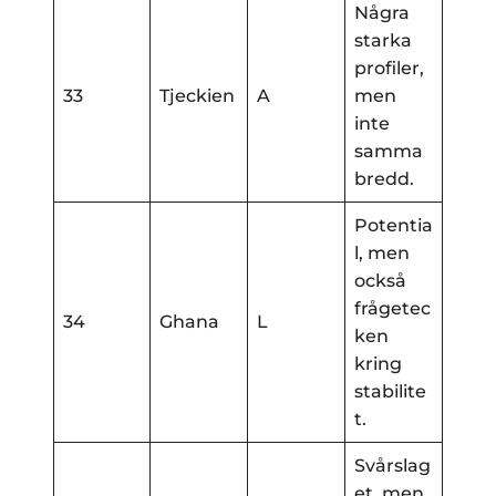
Några
starka
profiler,
33
Tjeckien
A
men
inte
samma
bredd.
Potentia
l, men
också
frågetec
34
Ghana
L
ken
kring
stabilite
t.
Svårslag
et, men