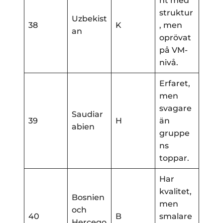
nt med
struktur
Uzbekist
38
K
, men
an
oprövat
på VM-
nivå.
Erfaret,
men
svagare
Saudiar
39
H
än
abien
gruppe
ns
toppar.
Har
kvalitet,
Bosnien
men
och
40
B
smalare
Hercego