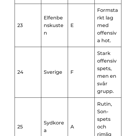
Formsta
Elfenbe
rkt lag
23
nskuste
E
med
n
offensiv
a hot.
Stark
offensiv
spets,
24
Sverige
F
men en
svår
grupp.
Rutin,
Son-
spets
Sydkore
25
A
och
a
rimlig