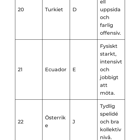
ell
20
Turkiet
D
uppsida
och
farlig
offensiv.
Fysiskt
starkt,
intensivt
21
Ecuador
E
och
jobbigt
att
möta.
Tydlig
spelidé
Österrik
22
J
och bra
e
kollektiv
nivå.