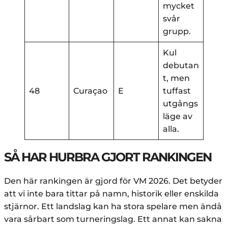
mycket
svår
grupp.
Kul
debutan
t, men
48
Curaçao
E
tuffast
utgångs
läge av
alla.
SÅ HAR HURBRA GJORT RANKINGEN
Den här rankingen är gjord för VM 2026. Det betyder
att vi inte bara tittar på namn, historik eller enskilda
stjärnor. Ett landslag kan ha stora spelare men ändå
vara sårbart som turneringslag. Ett annat kan sakna