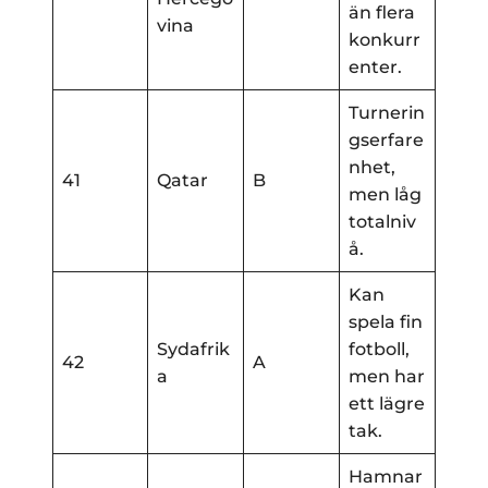
än flera
vina
konkurr
enter.
Turnerin
gserfare
nhet,
41
Qatar
B
men låg
totalniv
å.
Kan
spela fin
Sydafrik
fotboll,
42
A
a
men har
ett lägre
tak.
Hamnar