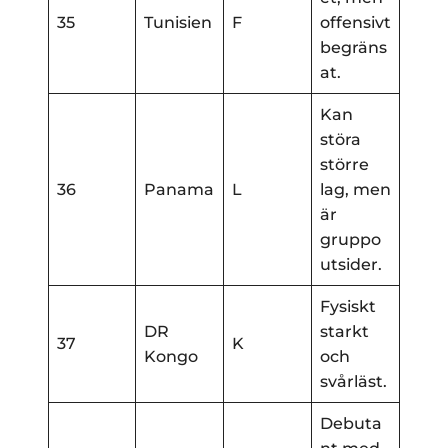
35
Tunisien
F
offensivt
begräns
at.
Kan
störa
större
36
Panama
L
lag, men
är
gruppo
utsider.
Fysiskt
DR
starkt
37
K
Kongo
och
svårläst.
Debuta