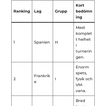
Kort
Ranking
Lag
Grupp
bedömn
ing
Mest
komplet
t helhet
1
Spanien
H
i
turnerin
gen.
Enorm
spets,
Frankrik
2
I
fysik och
e
VM-
vana.
Bred