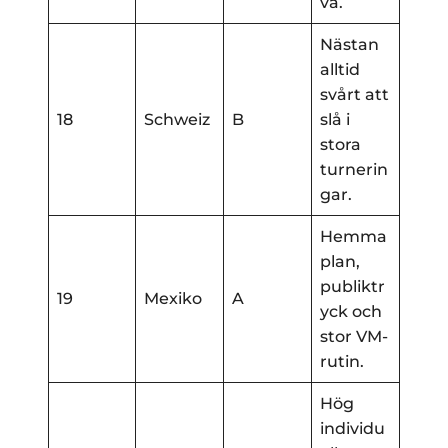
vå.
Nästan
alltid
svårt att
18
Schweiz
B
slå i
stora
turnerin
gar.
Hemma
plan,
publiktr
19
Mexiko
A
yck och
stor VM-
rutin.
Hög
individu