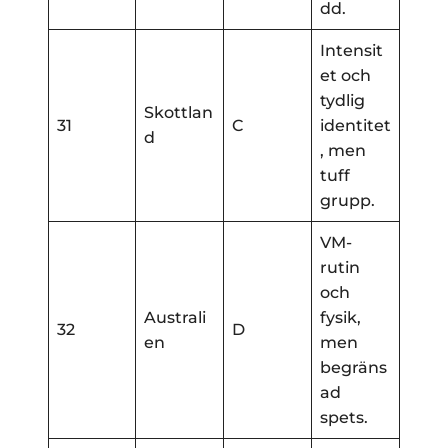
dd.
Intensit
et och
tydlig
Skottlan
31
C
identitet
d
, men
tuff
grupp.
VM-
rutin
och
Australi
fysik,
32
D
en
men
begräns
ad
spets.