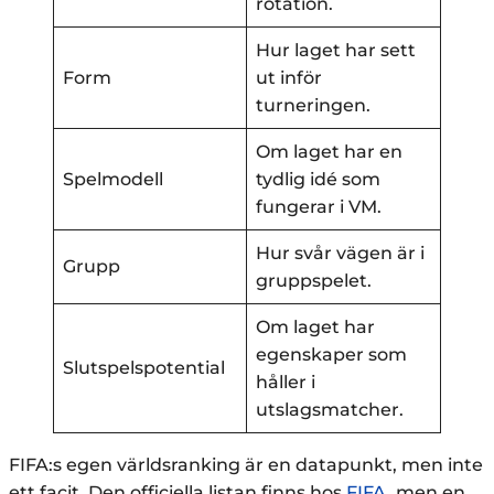
rotation.
Hur laget har sett
Form
ut inför
turneringen.
Om laget har en
Spelmodell
tydlig idé som
fungerar i VM.
Hur svår vägen är i
Grupp
gruppspelet.
Om laget har
egenskaper som
Slutspelspotential
håller i
utslagsmatcher.
FIFA:s egen världsranking är en datapunkt, men inte
ett facit. Den officiella listan finns hos
FIFA
, men en