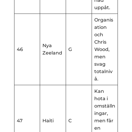
nad
uppåt.
Organis
ation
och
Chris
Nya
46
G
Wood,
Zeeland
men
svag
totalniv
å.
Kan
hota i
omställn
ingar,
47
Haiti
C
men får
en