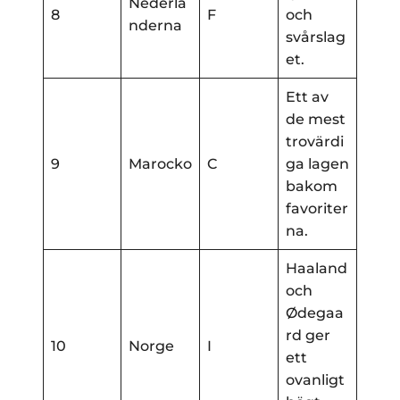
Nederlä
8
F
och
nderna
svårslag
et.
Ett av
de mest
trovärdi
9
Marocko
C
ga lagen
bakom
favoriter
na.
Haaland
och
Ødegaa
rd ger
10
Norge
I
ett
ovanligt