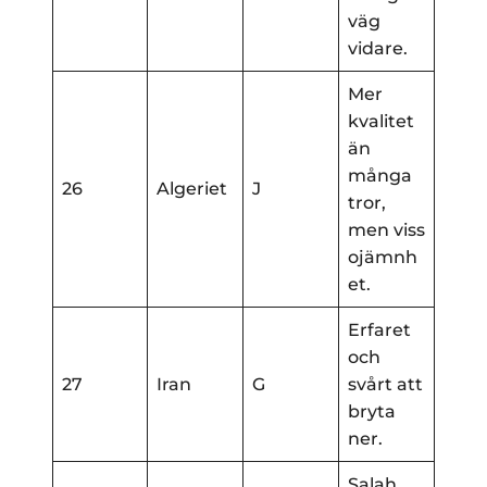
väg
vidare.
Mer
kvalitet
än
många
26
Algeriet
J
tror,
men viss
ojämnh
et.
Erfaret
och
27
Iran
G
svårt att
bryta
ner.
Salah