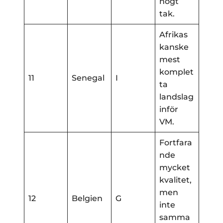
högt
tak.
Afrikas
kanske
mest
komplet
11
Senegal
I
ta
landslag
inför
VM.
Fortfara
nde
mycket
kvalitet,
men
12
Belgien
G
inte
samma