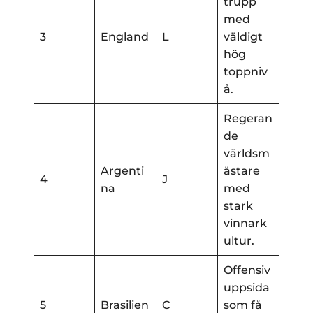
trupp
med
3
England
L
väldigt
hög
toppniv
å.
Regeran
de
världsm
Argenti
ästare
4
J
na
med
stark
vinnark
ultur.
Offensiv
uppsida
5
Brasilien
C
som få