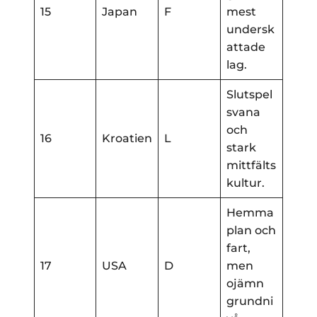
15
Japan
F
mest
undersk
attade
lag.
Slutspel
svana
och
16
Kroatien
L
stark
mittfälts
kultur.
Hemma
plan och
fart,
17
USA
D
men
ojämn
grundni