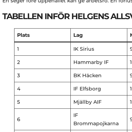
En seger före uppehållet kan ge arbetsro. En förlus
TABELLEN INFÖR HELGENS ALL
Plats
Lag
1
IK Sirius
2
Hammarby IF
3
BK Häcken
4
IF Elfsborg
5
Mjällby AIF
IF
6
Brommapojkarna