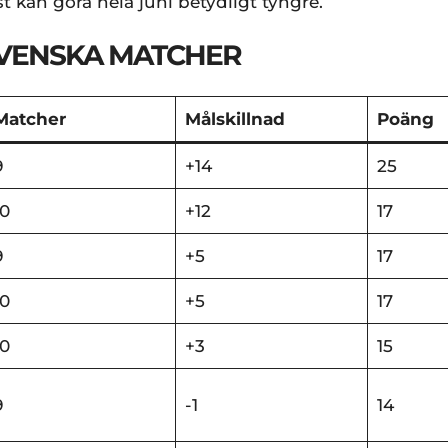
t kan göra hela juni betydligt tyngre.
SVENSKA MATCHER
Matcher
Målskillnad
Poäng
9
+14
25
10
+12
17
9
+5
17
10
+5
17
10
+3
15
9
-1
14