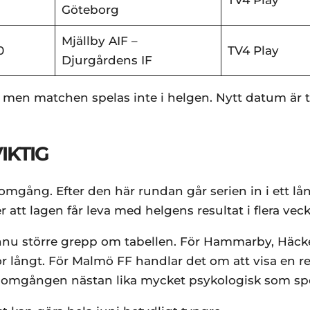
Göteborg
Mjällby AIF –
0
TV4 Play
Djurgårdens IF
, men matchen spelas inte i helgen. Nytt datum är 
IKTIG
omgång. Efter den här rundan går serien in i ett lå
 att lagen får leva med helgens resultat i flera veck
t ännu större grepp om tabellen. För Hammarby, Häc
ör långt. För Malmö FF handlar det om att visa en re
är omgången nästan lika mycket psykologisk som spo