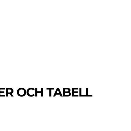
MER
MER
UIDER
HER OCH TABELL