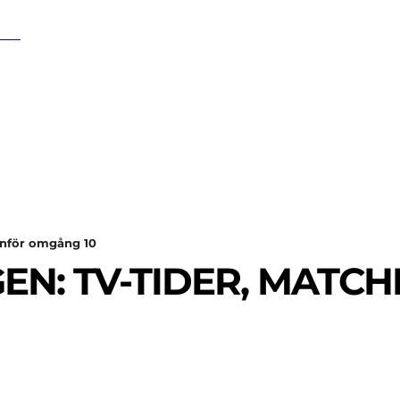
SÖK
SPORT
EKONOMI
NÖJE
G
 inför omgång 10
EN: TV-TIDER, MATC