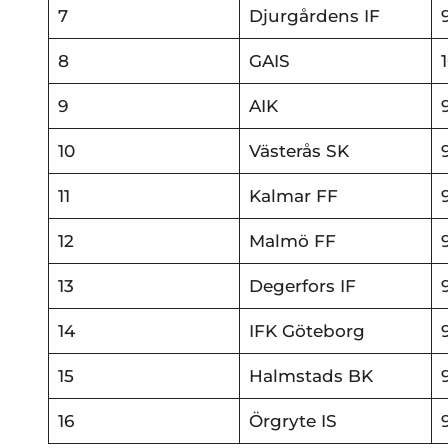
7
Djurgårdens IF
8
GAIS
9
AIK
10
Västerås SK
11
Kalmar FF
12
Malmö FF
13
Degerfors IF
14
IFK Göteborg
15
Halmstads BK
16
Örgryte IS