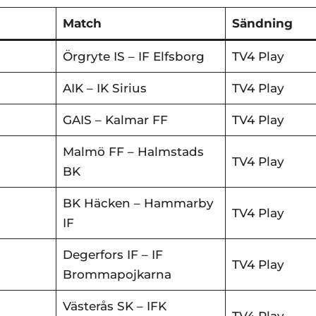
Match
Sändning
Örgryte IS – IF Elfsborg
TV4 Play
AIK – IK Sirius
TV4 Play
GAIS – Kalmar FF
TV4 Play
Malmö FF – Halmstads
TV4 Play
BK
BK Häcken – Hammarby
TV4 Play
IF
Degerfors IF – IF
TV4 Play
Brommapojkarna
Västerås SK – IFK
TV4 Play