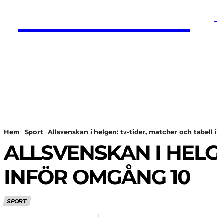
HurBra.se
HEM
NYHETER
Hem
Sport
Allsvenskan i helgen: tv-tider, matcher och tabell
ALLSVENSKAN I HELG
INFÖR OMGÅNG 10
SPORT