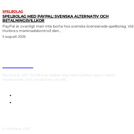
SPELBOLAG
SPELBOLAG MED PAYPAL: SVENSKA ALTERNATIV OCH
BETALNINGSVILLKOR
PayPal är ovanligt men inte borta hos svenska licensierade spelbolag. Vid
Hurbra:s marknadskontroll den...
5 augusti 2026
HurBra.se
Hur bra är allt? HurBra.se hjälper dig med nyheter, sport, tester,
recensioner, och omdömen om allt.
OM OSS
INTEGRITETSPOLICY
© HurBra.se 2026