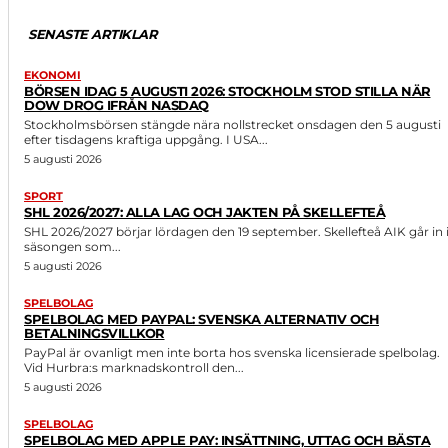
SENASTE ARTIKLAR
EKONOMI
BÖRSEN IDAG 5 AUGUSTI 2026: STOCKHOLM STOD STILLA NÄR
DOW DROG IFRÅN NASDAQ
Stockholmsbörsen stängde nära nollstrecket onsdagen den 5 augusti
efter tisdagens kraftiga uppgång. I USA...
5 augusti 2026
SPORT
SHL 2026/2027: ALLA LAG OCH JAKTEN PÅ SKELLEFTEÅ
SHL 2026/2027 börjar lördagen den 19 september. Skellefteå AIK går in 
säsongen som...
5 augusti 2026
SPELBOLAG
SPELBOLAG MED PAYPAL: SVENSKA ALTERNATIV OCH
BETALNINGSVILLKOR
PayPal är ovanligt men inte borta hos svenska licensierade spelbolag.
Vid Hurbra:s marknadskontroll den...
5 augusti 2026
SPELBOLAG
SPELBOLAG MED APPLE PAY: INSÄTTNING, UTTAG OCH BÄSTA